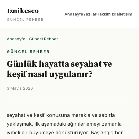
Iznikesco
Anasayfa
Yazılar
Hakkımızda
İletişim
GÜNCEL REHBER
Anasayfa
·
Güncel Rehber
GÜNCEL REHBER
Günlük hayatta seyahat ve
keşif nasıl uygulanır?
3 Mayıs 2026
seyahat ve keşif konusuna merakla ve sabırla
yaklaşmak, ilk aşamadaki ağır ilerlemeyi zamanla
ivmeli bir büyümeye dönüştürüyor. Başlangıç her