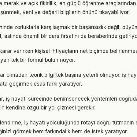
a merak ve açık fikirlilik, en güçlü öğrenme araçlarından b
üşünmek, yeni ve değerli bilgilerin önünü tıkayabiliyor.
minde zorluklarla karşılaşmak bir başarısızlık değil, büy
l, aslında önemli bir ders fırsatını da beraberinde getiriyo
li karar verirken kişisel ihtiyaçların net biçimde belirlenme
yan tek bir formül bulunmuyor.
r olmadan teorik bilgi tek başına yeterli olmuyor. iş hay
ata geçirmek esas farkı yaratıyor.
klar, iş hayatı sürecinde benimsenecek yöntemleri doğruda
in kendine özgü bir yol çizmesi gerekir.
lendirme, iş hayatı yolculuğunda rotayı doğru tutmanın e
iğinizi görmek hem farkındalık hem de istek yaratıyor.