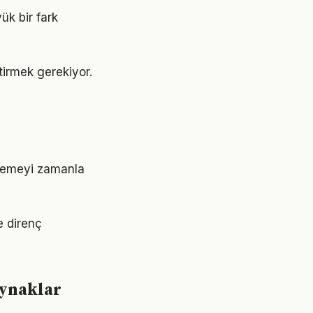
yük bir fark
ştirmek gerekiyor.
rlemeyi zamanla
e direnç
aynaklar