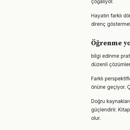
çoğalıyor.
Hayatın farklı d
direnç göstermek
Öğrenme yol
bilgi edinme pra
düzenli çözümler
Farklı perspekti
önüne geçiyor. 
Doğru kaynaklard
güçlendirir. Kita
olur.