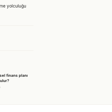
nme yolculuğu
şisel finans planı
rulur?
6