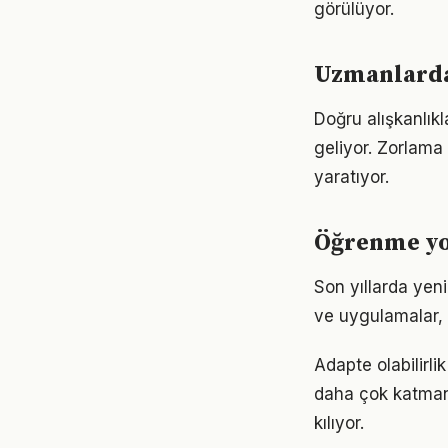
görülüyor.
Uzmanlarda
Doğru alışkanlık
geliyor. Zorlama 
yaratıyor.
Öğrenme yol
Son yıllarda yen
ve uygulamalar, e
Adapte olabilirl
daha çok katmanlı
kılıyor.