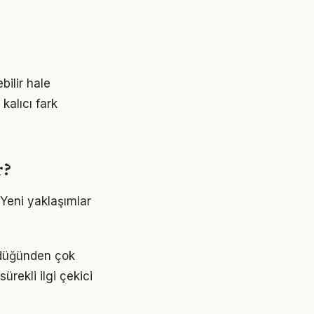
ilir hale
kalıcı fark
r?
 Yeni yaklaşımlar
ldüğünden çok
ürekli ilgi çekici