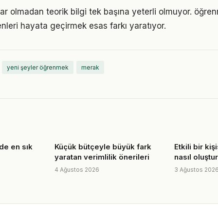
ar olmadan teorik bilgi tek başına yeterli olmuyor. öğre
enleri hayata geçirmek esas farkı yaratıyor.
yeni şeyler öğrenmek
merak
nde en sık
Küçük bütçeyle büyük fark
Etkili bir ki
yaratan verimlilik önerileri
nasıl oluştu
4 Ağustos 2026
3 Ağustos 202