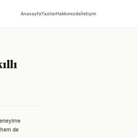
Anasayfa
Yazılar
Hakkımızda
İletişim
llı
deneyime
 hem de