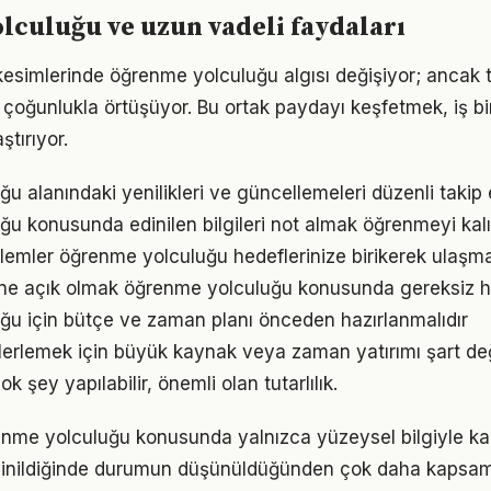
culuğu ve uzun vadeli faydaları
kesimlerinde öğrenme yolculuğu algısı değişiyor; ancak t
 çoğunlukla örtüşüyor. Bu ortak paydayı keşfetmek, iş bir
ştırıyor.
u alanındaki yenilikleri ve güncellemeleri düzenli takip
u konusunda edinilen bilgileri not almak öğrenmeyi kalıc
emler öğrenme yolculuğu hedeflerinize birikerek ulaşma
ne açık olmak öğrenme yolculuğu konusunda gereksiz h
u için bütçe ve zaman planı önceden hazırlanmalıdır
lerlemek için büyük kaynak veya zaman yatırımı şart de
ok şey yapılabilir, önemli olan tutarlılık.
enme yolculuğu konusunda yalnızca yüzeysel bilgiyle kar
 inildiğinde durumun düşünüldüğünden çok daha kapsam