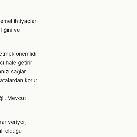
emel ihtiyaçlar
liğini ve
 etmek önemlidir
ı hale getirir
nızı sağlar
atalardan korur
ğil. Mevcut
ar veriyor;
lı olduğu