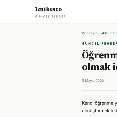
Iznikesco
GÜNCEL REHBER
Anasayfa
·
Güncel R
GÜNCEL REHBE
Öğrenme
olmak i
5 Mayıs 2026
Kendi öğrenme y
dönüştürmek müm