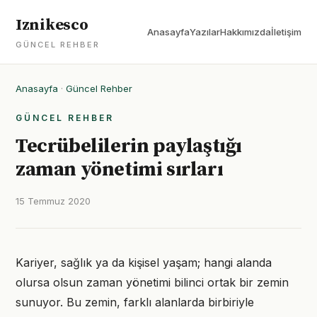
Iznikesco
Anasayfa
Yazılar
Hakkımızda
İletişim
GÜNCEL REHBER
Anasayfa
·
Güncel Rehber
GÜNCEL REHBER
Tecrübelilerin paylaştığı
zaman yönetimi sırları
15 Temmuz 2020
Kariyer, sağlık ya da kişisel yaşam; hangi alanda
olursa olsun zaman yönetimi bilinci ortak bir zemin
sunuyor. Bu zemin, farklı alanlarda birbiriyle