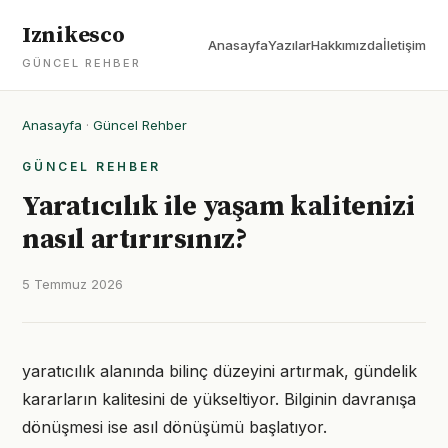
Iznikesco
Anasayfa
Yazılar
Hakkımızda
İletişim
GÜNCEL REHBER
Anasayfa
·
Güncel Rehber
GÜNCEL REHBER
Yaratıcılık ile yaşam kalitenizi
nasıl artırırsınız?
5 Temmuz 2026
yaratıcılık alanında bilinç düzeyini artırmak, gündelik
kararların kalitesini de yükseltiyor. Bilginin davranışa
dönüşmesi ise asıl dönüşümü başlatıyor.