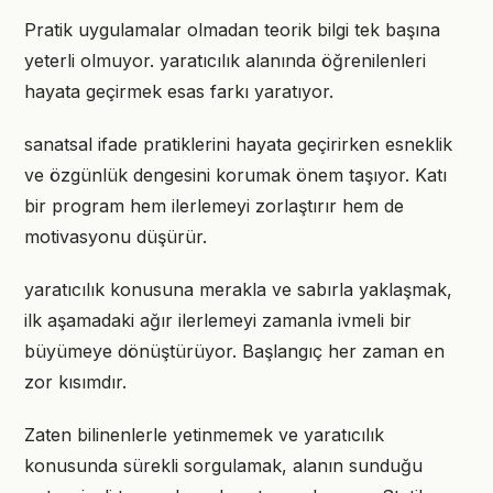
Pratik uygulamalar olmadan teorik bilgi tek başına
yeterli olmuyor. yaratıcılık alanında öğrenilenleri
hayata geçirmek esas farkı yaratıyor.
sanatsal ifade pratiklerini hayata geçirirken esneklik
ve özgünlük dengesini korumak önem taşıyor. Katı
bir program hem ilerlemeyi zorlaştırır hem de
motivasyonu düşürür.
yaratıcılık konusuna merakla ve sabırla yaklaşmak,
ilk aşamadaki ağır ilerlemeyi zamanla ivmeli bir
büyümeye dönüştürüyor. Başlangıç her zaman en
zor kısımdır.
Zaten bilinenlerle yetinmemek ve yaratıcılık
konusunda sürekli sorgulamak, alanın sunduğu