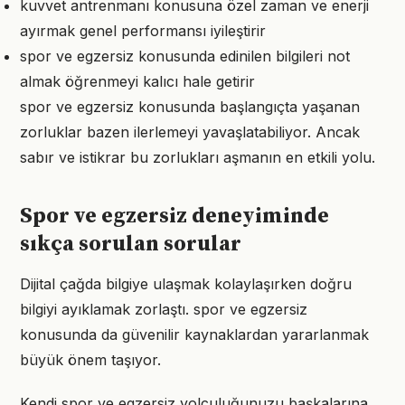
kuvvet antrenmanı konusuna özel zaman ve enerji
ayırmak genel performansı iyileştirir
spor ve egzersiz konusunda edinilen bilgileri not
almak öğrenmeyi kalıcı hale getirir
spor ve egzersiz konusunda başlangıçta yaşanan
zorluklar bazen ilerlemeyi yavaşlatabiliyor. Ancak
sabır ve istikrar bu zorlukları aşmanın en etkili yolu.
Spor ve egzersiz deneyiminde
sıkça sorulan sorular
Dijital çağda bilgiye ulaşmak kolaylaşırken doğru
bilgiyi ayıklamak zorlaştı. spor ve egzersiz
konusunda da güvenilir kaynaklardan yararlanmak
büyük önem taşıyor.
Kendi spor ve egzersiz yolculuğunuzu başkalarına